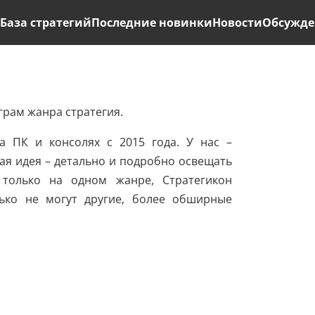
ь
База стратегий
Последние новинки
Новости
Обсужде
рам жанра стратегия.
а ПК и консолях с 2015 года. У нас –
ая идея – детально и подробно освещать
 только на одном жанре, Стратегикон
лько не могут другие, более обширные