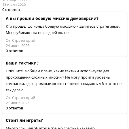
18 июля 2026
0 ответов
А вы прошли боевую миссию демоверсии?
Кто прошёл до конца боевую мисссию – делитесь стратегиями.
Меня убивают на последней волне.
От: Стратегорий
24 июня 2026
0 ответов
Ваши тактики?
Опишите, в общем плане, какие тактики используете для
прохождения сложных миссий ? Не могу пройти уровень
кампании, где огромные юниты нежити нападают, мб что-то не
так делаю.
От: Стратегорий
21 июня 2026
0 ответов
Стоит ли играть?
Много слышал об этой игре, но графика какая-то