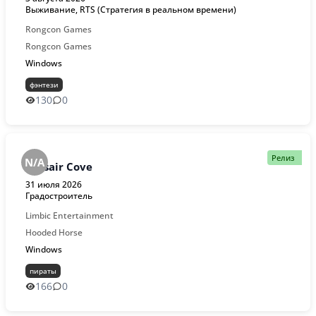
Выживание, RTS (Стратегия в реальном времени)
Rongcon Games
Rongcon Games
Windows
фэнтези
130
0
Релиз
N/A
Corsair Cove
31 июля 2026
Градостроитель
Limbic Entertainment
Hooded Horse
Windows
пираты
166
0