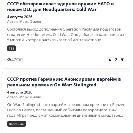
Шередин» - Отсеченный коготь — вид некрофагов, способный
СССР обезвреживает ядерное оружие НАТО в
восполнять свои потери только путём порабощения других
новом DLC для Headquarters: Cold War
фракций. Превью новых фракций Кроме этого, обновление
4 августа 2026
привнесёт в игру новую основную фракцию – Формы песка
Автор: Марк Филяк
(Sandshapes). Это уже шестая по счёту фракция: она
представляет собой древнейшую цивилизацию планеты,
Состоялся выход дополнения Operation Pacify для пошаговой
главной задачей которой является вернуть ей прежний,
стратегии Headquarters: Cold War. Оно добавляет кампанию из
песчаный вид. А также – новую минорную фракцию
5 миссий, которая рассказывает об альтернативно-
Мангровый лес гармонии (The Mangrove of Harmony),
исторической операции «Умиротворение»: СССР предстоит
TBS
представители которой походят на морских звёзд. Все новые
обезвредить ядерное оружие НАТО, находящееся в Северной
фракции будут иметь уникальное повествование, юниты и
Германии. Трейлер дополнения Operation Pacify DLC
47
0
2
▲
▼
механики.
предлагает разнообразные задания, где игрокам, командуя
советской армией, предстоит добыть секретные данные,
прорвать оборону НАТО, выдержать контратаки и наконец
захватить и удержать ядерный объект. Operation Pacify также
СССР против Германии: Анонсирован варгейм в
добавляет по 8 новых юнитов для каждой фракции, включая
реальном времени On War: Stalingrad
новый тип войск для игры: ПВО пехота со «Стрелой-3» и Stinger,
4 августа 2026
а также пехота с реактивными огнемётами.
Автор: Марк Филяк
On War: Stalingrad – это варгейм в реальном времени от Panzer
Division Games, посвященный событиям поворотного 1942
года. Игра предложит командование дивизиями в масштабе
операции. Несмотря на всю сложность реалистичной
Варгеймы
симуляции боевых действий, разработчики обещают
понятный и доступный геймплей – при этом не ценой