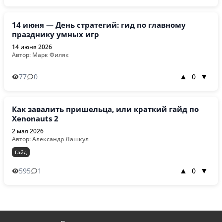
14 июня — День стратегий: гид по главному
празднику умных игр
14 июня 2026
Автор: Марк Филяк
77
0
0
▲
▼
Как завалить пришельца, или краткий гайд по
Xenonauts 2
2 мая 2026
Автор: Александр Лашкул
Гайд
595
1
0
▲
▼