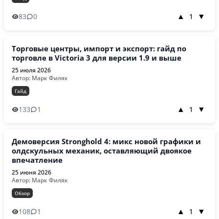
83
0
1
▲
▼
Торговые центры, импорт и экспорт: гайд по
торговле в Victoria 3 для версии 1.9 и выше
25 июля 2026
Автор: Марк Филяк
Гайд
133
1
1
▲
▼
Демоверсия Stronghold 4: микс новой графики и
олдскульных механик, оставляющий двоякое
впечатление
25 июня 2026
Автор: Марк Филяк
Обзор
108
1
1
▲
▼