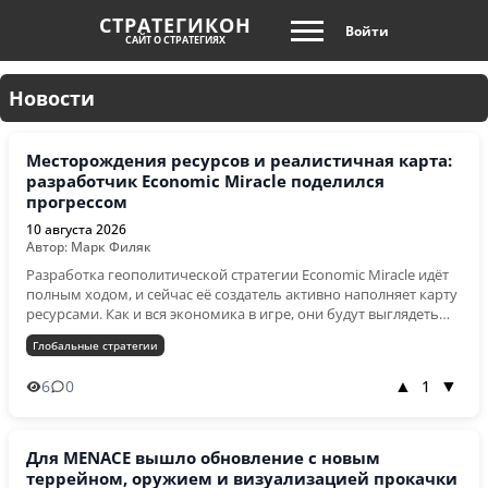
СТРАТЕГИКОН
Войти
САЙТ О СТРАТЕГИЯХ
Новости
Месторождения ресурсов и реалистичная карта:
разработчик Economic Miracle поделился
прогрессом
10 августа 2026
Автор: Марк Филяк
Разработка геополитической стратегии Economic Miracle идёт
полным ходом, и сейчас её создатель активно наполняет карту
ресурсами. Как и вся экономика в игре, они будут выглядеть
весьма реалистично – в виде залежей конкретных металлов в
Глобальные стратегии
различных регионах. На скриншотах ниже представлены
месторождения медной руды, урана и чёрных металлов.
6
0
1
▲
▼
Разработчик продемонстрировал и наработки глобальной
карты: на скриншотах ниже можно увидеть страны мира и
регионы России. Конкретный дизайн карты ещё не конечен:
создатель экспериментирует со светлым и тёмным фоном.
Для MENACE вышло обновление с новым
Регионы России Светлый фон Интересно, что светлый фон
террейном, оружием и визуализацией прокачки