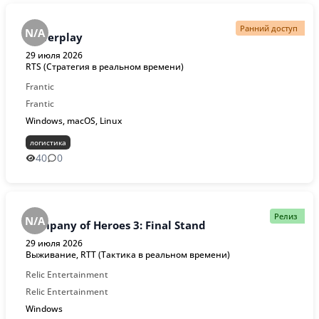
Ранний доступ
N/A
Powerplay
29 июля 2026
RTS (Стратегия в реальном времени)
Frantic
Frantic
Windows, macOS, Linux
логистика
40
0
Релиз
N/A
Company of Heroes 3: Final Stand
29 июля 2026
Выживание, RTT (Тактика в реальном времени)
Relic Entertainment
Relic Entertainment
Windows