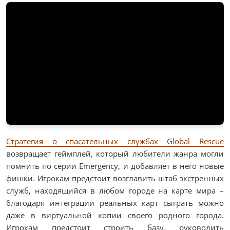
Стратегия о спасательных службах Global Rescue
возвращает геймплей, который любители жанра могли
помнить по серии Emergency, и добавляет в него новые
фишки. Игрокам предстоит возглавить штаб экстренных
служб, находящийся в любом городе на карте мира –
благодаря интеграции реальных карт сыграть можно
даже в виртуальной копии своего родного города.
Игрокам предстоит строить базу, руководить