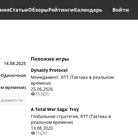
ния
Статьи
Обзоры
Рейтинги
Календарь
Войти
Похожие игры
14.08.2025
Dynasty Protocol
Одиночная
Менеджмент, RTT (Тактика в реальном
времени)
ом времени)
25.06.2026
153
0
добавить тег
A Total War Saga: Troy
Глобальная стратегия, RTT (Тактика в
реальном времени)
13.08.2020
15
0