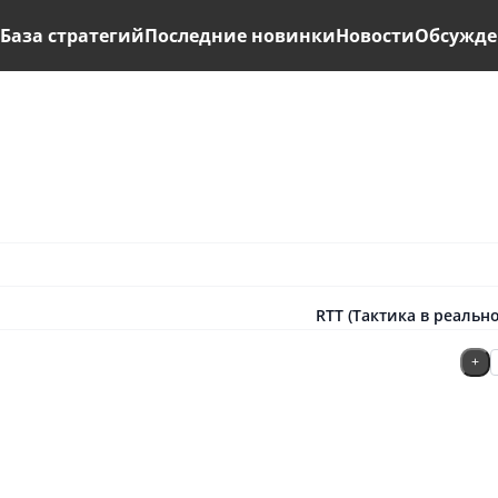
ь
База стратегий
Последние новинки
Новости
Обсужде
RTT (Тактика в реальн
+