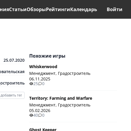
ния
Статьи
Обзоры
Рейтинги
Календарь
Войти
Похожие игры
25.07.2020
Whiskerwood
овательская
Менеджмент, Градостроитель
06.11.2025
достроитель
25
0
добавить тег
Territory: Farming and Warfare
Менеджмент, Градостроитель
05.02.2026
40
0
Ghost Keeper