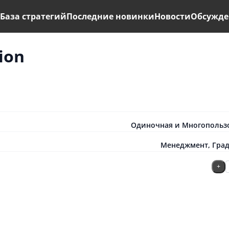
ь
База стратегий
Последние новинки
Новости
Обсужде
tion
Одиночная и Многопольз
Менеджмент
,
Гра
+