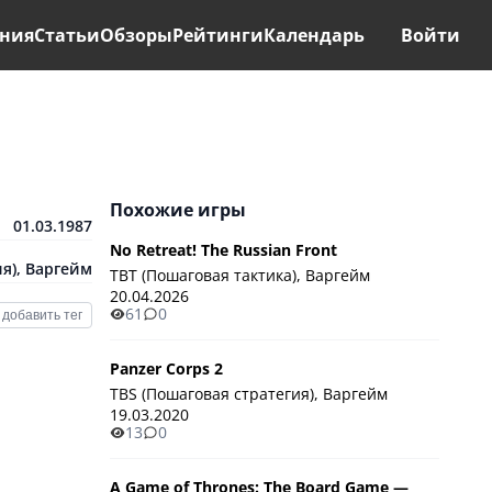
ния
Статьи
Обзоры
Рейтинги
Календарь
Войти
Похожие игры
01.03.1987
No Retreat! The Russian Front
я)
,
Варгейм
TBT (Пошаговая тактика), Варгейм
20.04.2026
61
0
добавить тег
Panzer Corps 2
TBS (Пошаговая стратегия), Варгейм
19.03.2020
13
0
A Game of Thrones: The Board Game —