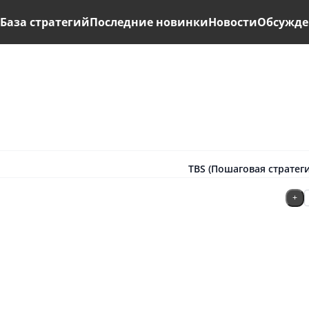
ь
База стратегий
Последние новинки
Новости
Обсужде
TBS (Пошаговая стратеги
+