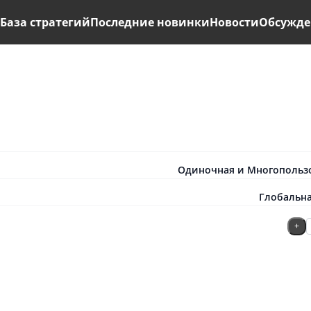
ь
База стратегий
Последние новинки
Новости
Обсужде
Одиночная и Многопольз
Глобальна
+