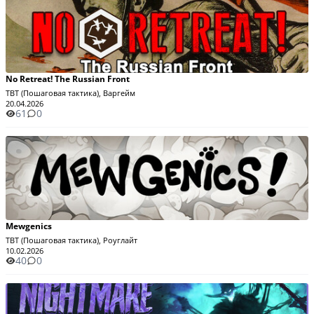
No Retreat! The Russian Front
TBT (Пошаговая тактика), Варгейм
20.04.2026
61
0
Mewgenics
TBT (Пошаговая тактика), Роуглайт
10.02.2026
40
0