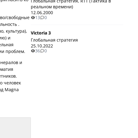
Глобальная стратегия, RTT (Тактика в
реальном времени)
12.06.2000
тво/свободные
13
0
льность .
, культура),
Victoria 3
ию) и
Глобальная стратегия
ельная
25.10.2022
36
0
енералов и
оматия
етников.
о человек
од Magna