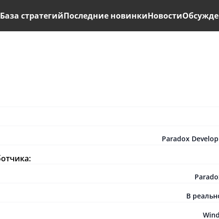
ь
База стратегий
Последние новинки
Новости
Обсужде
Paradox Develop
ботчика:
Paradox
В реаль
Win