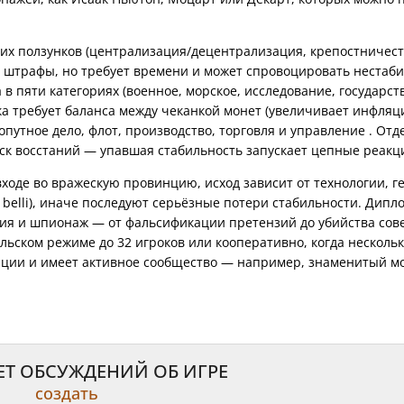
ких ползунков (централизация/децентрализация, крепостничес
и штрафы, но требует времени и может спровоцировать нестаби
 пяти категориях (военное, морское, исследование, государство
ка требует баланса между чеканкой монет (увеличивает инфляц
путное дело, флот, производство, торговля и управление . Отд
ходе во вражескую провинцию, исход зависит от технологии, г
 belli), иначе последуют серьёзные потери стабильности. Дипл
ния и шпионаж — от фальсификации претензий до убийства сов
льском режиме до 32 игроков или кооперативно, когда нескольк
ации и имеет активное сообщество — например, знаменитый м
ЕТ ОБСУЖДЕНИЙ ОБ ИГРЕ
создать