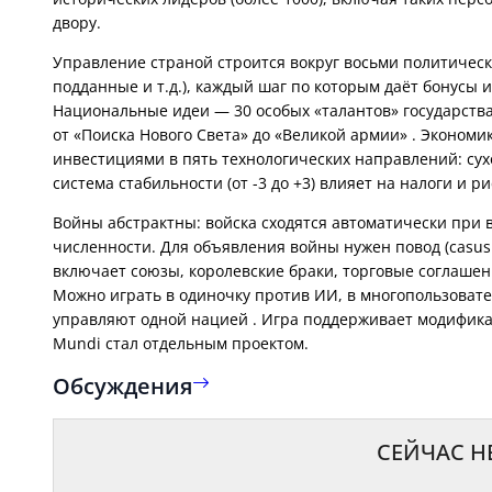
Управление страной строится вокруг восьми политичес
подданные и т.д.), каждый шаг по которым даёт бонусы 
Национальные идеи — 30 особых «талантов» государства в
от «Поиска Нового Света» до «Великой армии» . Экономи
инвестициями в пять технологических направлений: сухо
Войны абстрактны: войска сходятся автоматически при в
численности. Для объявления войны нужен повод (casus
включает союзы, королевские браки, торговые соглаше
Можно играть в одиночку против ИИ, в многопользовате
управляют одной нацией . Игра поддерживает модифик
Mundi стал отдельным проектом.
Обсуждения
СЕЙЧАС Н