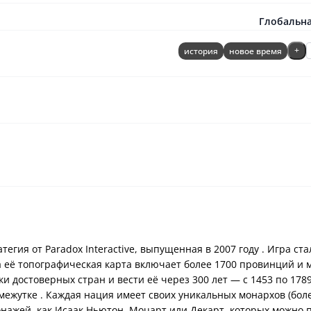
Глобальна
история
новое время
+
атегия от Paradox Interactive, выпущенная в 2007 году . Игра ст
а её топографическая карта включает более 1700 провинций и м
и достоверных стран и вести её через 300 лет — с 1453 по 1789
ежутке . Каждая нация имеет своих уникальных монархов (боле
онажей, как Исаак Ньютон, Моцарт или Декарт, которых можно 