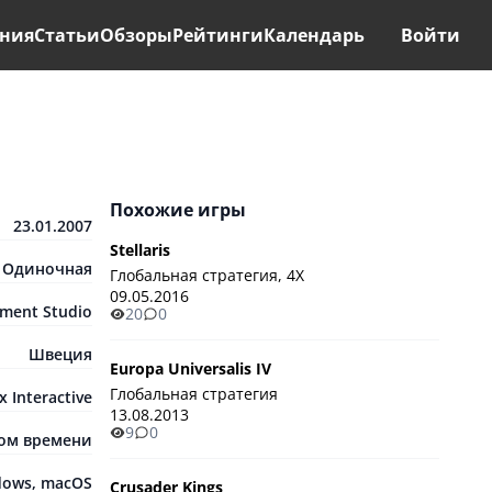
ния
Статьи
Обзоры
Рейтинги
Календарь
Войти
Похожие игры
23.01.2007
Stellaris
Одиночная
Глобальная стратегия, 4X
09.05.2016
ment Studio
20
0
Швеция
Europa Universalis IV
Глобальная стратегия
 Interactive
13.08.2013
9
0
ном времени
dows
,
macOS
Crusader Kings