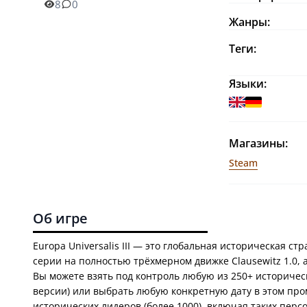
8
0
Жанры:
Теги:
Языки:
Магазины:
Steam
Об игре
Europa Universalis III — это глобальная историческая стр
серии на полностью трёхмерном движке Clausewitz 1.0, 
Вы можете взять под контроль любую из 250+ историческ
версии) или выбрать любую конкретную дату в этом пром
исторических лидеров (более 1000), включая таких перс