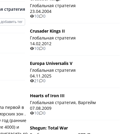
Глобальная стратегия
я стратегия
23.04.2004
10
0
добавить тег
Crusader Kings II
Глобальная стратегия
14.02.2012
10
0
Europa Universalis V
Глобальная стратегия
04.11.2025
21
0
Hearts of Iron III
Глобальная стратегия, Варгейм
ала первой в
07.08.2009
10
0
орских зон .
 год (ранние
е 4000) и
Shogun: Total War
пригласить ко