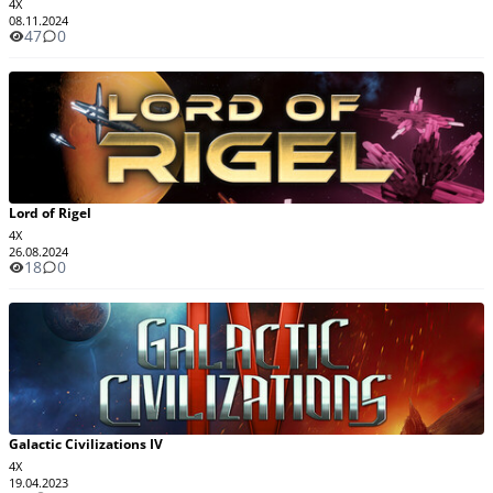
4X
08.11.2024
47
0
Lord of Rigel
4X
26.08.2024
18
0
Galactic Civilizations IV
4X
19.04.2023