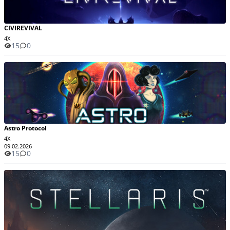
CIVIREVIVAL
4X
15
0
Astro Protocol
4X
09.02.2026
15
0