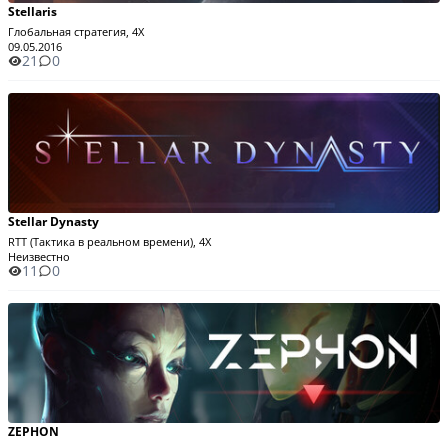
Stellaris
Глобальная стратегия, 4X
09.05.2016
21
0
Stellar Dynasty
RTT (Тактика в реальном времени), 4X
Неизвестно
11
0
ZEPHON