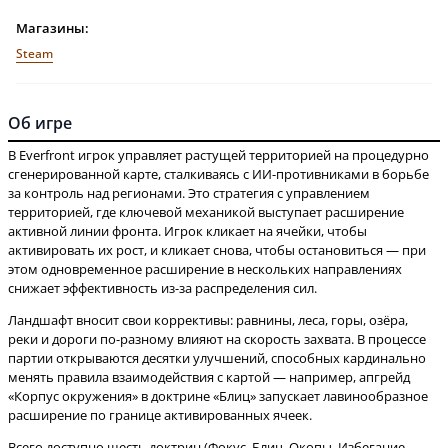
Магазины:
Steam
Об игре
В Everfront игрок управляет растущей территорией на процедурно
сгенерированной карте, сталкиваясь с ИИ-противниками в борьбе
за контроль над регионами. Это стратегия с управлением
территорией, где ключевой механикой выступает расширение
активной линии фронта. Игрок кликает на ячейки, чтобы
активировать их рост, и кликает снова, чтобы остановиться — при
этом одновременное расширение в нескольких направлениях
Ландшафт вносит свои коррективы: равнины, леса, горы, озёра,
реки и дороги по-разному влияют на скорость захвата. В процессе
партии открываются десятки улучшений, способных кардинально
менять правила взаимодействия с картой — например, апгрейд
«Корпус окружения» в доктрине «Блиц» запускает лавинообразное
Всего доступно шесть доктрин (Фокус, Блиц, Окопы, Избегание,