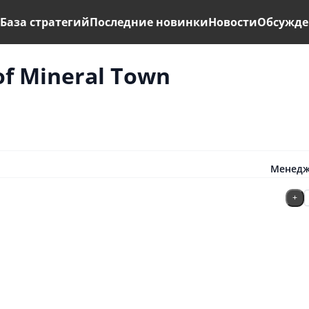
ь
База стратегий
Последние новинки
Новости
Обсужде
of Mineral Town
Менедж
+