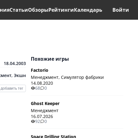
ния
Статьи
Обзоры
Рейтинги
Календарь
Войти
Похожие игры
18.04.2003
Factorio
мент
,
Экшн
Менеджмент, Симулятор фабрики
14.08.2020
68
0
добавить тег
Ghost Keeper
Менеджмент
16.07.2026
92
0
Space Drilling Station