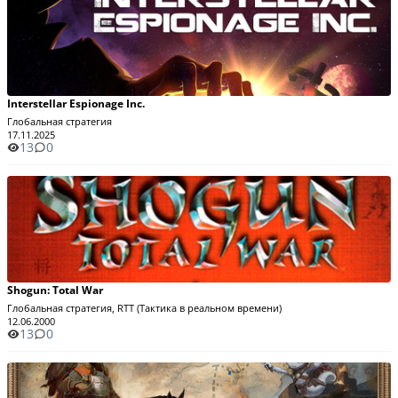
Interstellar Espionage Inc.
Глобальная стратегия
17.11.2025
13
0
Shogun: Total War
Глобальная стратегия, RTT (Тактика в реальном времени)
12.06.2000
13
0