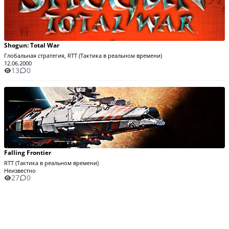
Shogun: Total War
Глобальная стратегия, RTT (Тактика в реальном времени)
12.06.2000
13
0
Falling Frontier
RTT (Тактика в реальном времени)
Неизвестно
27
0