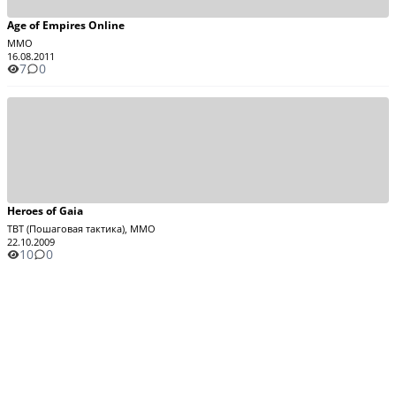
Age of Empires Online
MMO
16.08.2011
7
0
Heroes of Gaia
TBT (Пошаговая тактика), MMO
22.10.2009
10
0