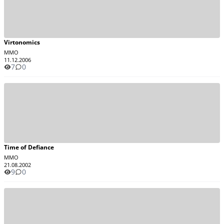
Virtonomics
MMO
11.12.2006
7
0
Time of Defiance
MMO
21.08.2002
9
0