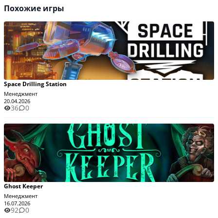
Похожие игры
Space Drilling Station
Менеджмент
20.04.2026
36
0
Ghost Keeper
Менеджмент
16.07.2026
92
0