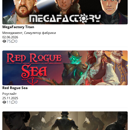
MegaFactory Titan
Менеджмент, Симулятор фабрики
02.06.2026
75
0
Red Rogue Sea
Роуглайт
25.11.2025
11
0