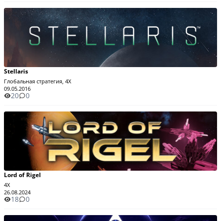
Stellaris
Глобальная стратегия, 4X
09.05.2016
20
0
Lord of Rigel
4X
26.08.2024
18
0