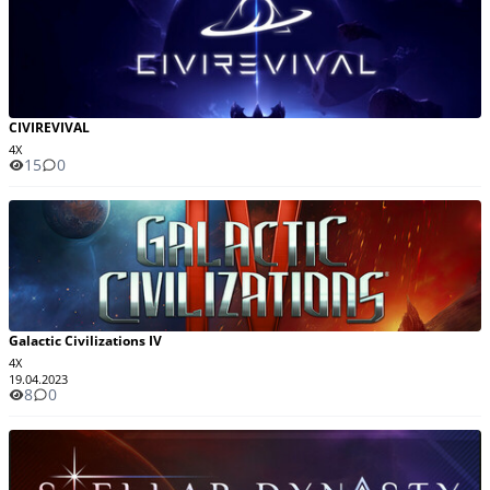
CIVIREVIVAL
4X
15
0
Galactic Civilizations IV
4X
19.04.2023
8
0