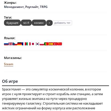
Жанры:
Менеджмент
,
Роуглайт
,
TRPG
Теги:
будущее
sci-fi
космос
+
добавить тег
Языки:
Магазины:
Steam
Об игре
Space Haven — это симулятор космической колонии, в котором
игрок с нуля проектирует и строит корабль или станцию, а затем
управляет жизнью экипажа на пути через процедурно
генерируемую галактику. Строительная система не накладывает
жёстких ограничений на форму корпуса или расположение