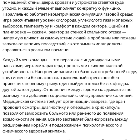
помещений: стены, двери, кровати и устройства ставятся куда
угодно, и каждый элемент выполняет конкретную функцию.
Параллельно работает изометрическая симуляция газовой среды:
игра рассчитывает уровни кислорода, углекислого газа и опасных
выбросов, температуру и комфорт в каждом секторе. Ошибки в
планировке — скажем, реактор за стенкой спального отсека —
напрямую влияют на самочувствие людей, а пробоины или пожары
запускают цепочку последствий, с которыми экипаж должен
Каждый член команды — это персонаж с индивидуальными
навыками, чертами характера, прошлым и психологической
устойчивостью. Настроение зависит от базовых потребностей в еде,
сне, гигиене и безопасности, а длительный стресс способен
привести к нервному срыву: один выйдет в шлюз без скафандра,
другой затеет драку. Отношения между людьми складываются по-
разному, что добавляет социальный слой в управление колонией.
Медицинская система требует организации лазарета, где врач
проводит осмотры, диагностику и операции, а криокапсулы
позволяют заморозить больного или раненого до появления
возможности лечения. Всё это заставляет балансировать между
расширением корабля и поддержанием психологического и