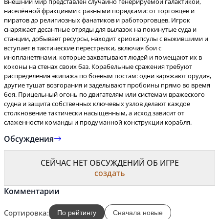
Внешний мир представлен случайно генерируемой галактикой,
населённой фракциями с разными порядками: от торговцев и
пиратов до религиозных фанатиков и работорговцев. Игрок
снаряжает десантные отряды для вылазок на покинутые суда и
станции, добывает ресурсы, находит криокапсулы с выжившими и
вступает в тактические перестрелки, включая бои с
инопланетянами, которые захватывают людей и помещают их в
коконы на стенах своих баз. Корабельные сражения требуют
распределения экипажа по боевым постам: одни заряжают орудия,
другие тушат возгорания и заделывают пробоины прямо во время
боя. Прицельный огонь по двигателям или системам вражеского
судна и защита собственных ключевых узлов делают каждое
столкновение тактически насыщенным, а исход зависит от
слаженности команды и продуманной конструкции корабля.
Обсуждения
СЕЙЧАС НЕТ ОБСУЖДЕНИЙ ОБ ИГРЕ
создать
Комментарии
Сортировка:
По рейтингу
Сначала новые