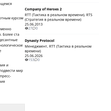
ающемся
Company of Heroes 2
RTT (Тактика в реальном времени), RTS
лютным курсом
(Стратегия в реальном времени)
25.06.2013
27
0
именно
. Более ста
десантные
Dynasty Protocol
нологическое
Менеджмент, RTT (Тактика в реальном
е
времени)
25.06.2026
153
0
вия и
подвести мир
пресс-
ния