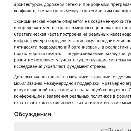
архитектурой, дорожной сетью и природными преградам
Экономическая модель опирается на современную систе
и определяет место страны в мировых цепочках поставо
Стратегическая карта построена на реальных железнод
инфраструктура определяет логистику, передвижение вой
пятидесяти подразделений организованы в реалистичн
полки, морская пехота, — поддерживаемые разведкой, 
развитие позволяет улучшать существующие системы ил
Дипломатия построена на механике эскалации: от делик
мобилизацию международной поддержки. Чрезмерно агр
к черте ядерной катастрофы, означающей конец игры. 
конференции и заявления реальных политиков в формат
охватывает как состоявшиеся, так и гипотетические мо
Обсуждения