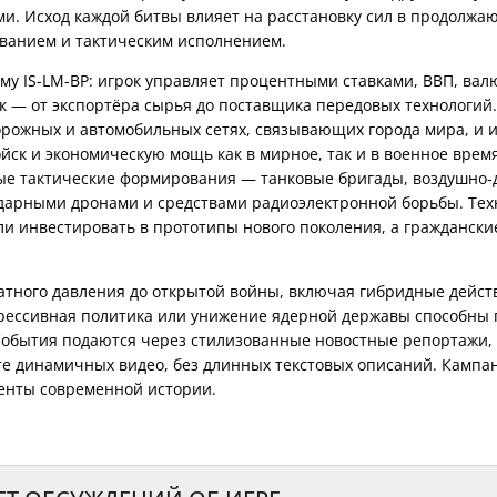
и. Исход каждой битвы влияет на расстановку сил в продолж
му IS-LM-BP: игрок управляет процентными ставками, ВВП, ва
к — от экспортёра сырья до поставщика передовых технологий.
орожных и автомобильных сетях, связывающих города мира, и 
ск и экономическую мощь как в мирное, так и в военное время
ые тактические формирования — танковые бригады, воздушно-
ударными дронами и средствами радиоэлектронной борьбы. Тех
и инвестировать в прототипы нового поколения, а граждански
атного давления до открытой войны, включая гибридные дейст
ессивная политика или унижение ядерной державы способны 
События подаются через стилизованные новостные репортажи, 
е динамичных видео, без длинных текстовых описаний. Кампа
менты современной истории.