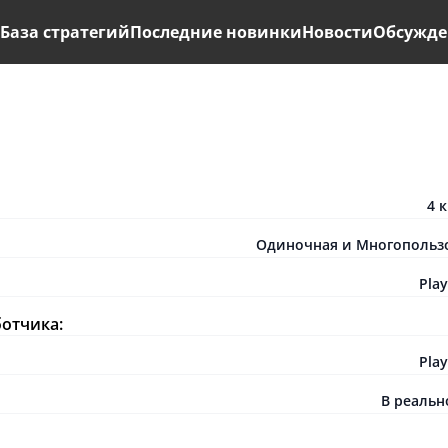
ь
База стратегий
Последние новинки
Новости
Обсужде
4 
Одиночная и Многопольз
Play
ботчика:
Play
В реаль