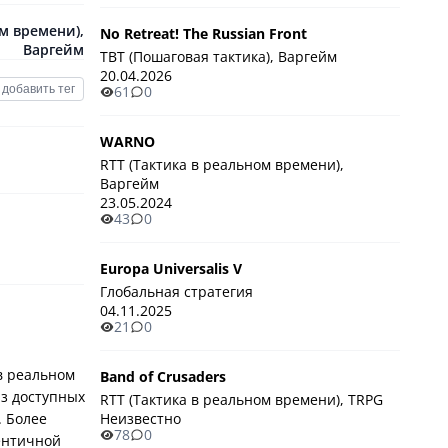
ом времени)
,
No Retreat! The Russian Front
Варгейм
TBT (Пошаговая тактика), Варгейм
20.04.2026
добавить тег
61
0
WARNO
RTT (Тактика в реальном времени),
Варгейм
23.05.2024
43
0
Europa Universalis V
Глобальная стратегия
04.11.2025
21
0
в реальном
Band of Crusaders
из доступных
RTT (Тактика в реальном времени), TRPG
. Более
Неизвестно
78
0
тентичной