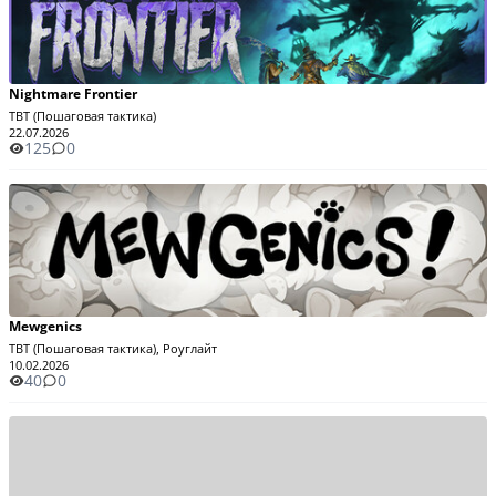
Nightmare Frontier
TBT (Пошаговая тактика)
22.07.2026
125
0
Mewgenics
TBT (Пошаговая тактика), Роуглайт
10.02.2026
40
0