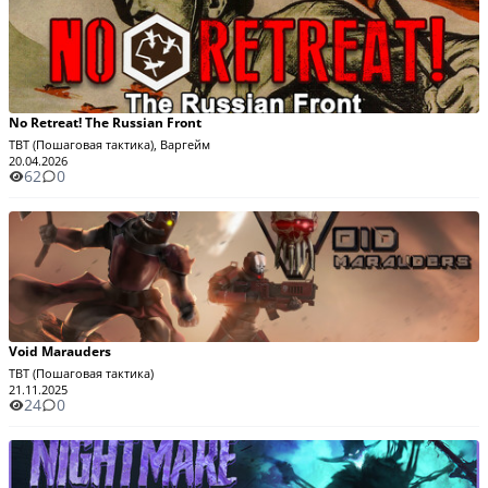
No Retreat! The Russian Front
TBT (Пошаговая тактика), Варгейм
20.04.2026
62
0
Void Marauders
TBT (Пошаговая тактика)
21.11.2025
24
0