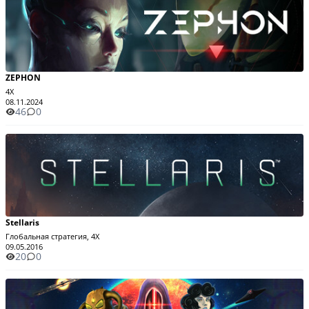
ZEPHON
4X
08.11.2024
46
0
Stellaris
Глобальная стратегия, 4X
09.05.2016
20
0