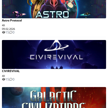
Astro Protocol
4X
09.02.2026
15
0
CIVIREVIVAL
4X
15
0