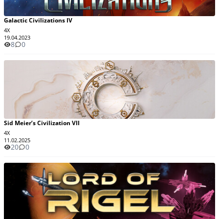
Galactic Civilizations IV
4X
19.04.2023
8
0
Sid Meier’s Civilization VII
4X
11.02.2025
20
0