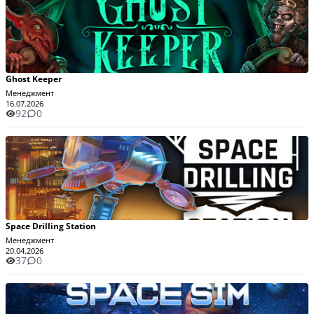
Ghost Keeper
Менеджмент
16.07.2026
92
0
Space Drilling Station
Менеджмент
20.04.2026
37
0