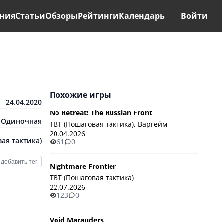
ния
Статьи
Обзоры
Рейтинги
Календарь
Войти
Похожие игры
24.04.2020
No Retreat! The Russian Front
Одиночная
TBT (Пошаговая тактика), Варгейм
20.04.2026
ая тактика)
61
0
добавить тег
Nightmare Frontier
TBT (Пошаговая тактика)
22.07.2026
123
0
Void Marauders