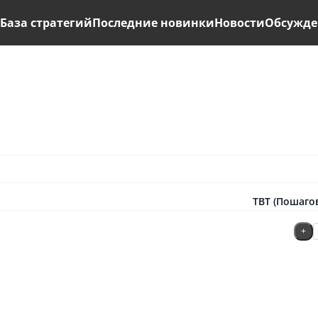
ь
База стратегий
Последние новинки
Новости
Обсужде
TBT (Пошагов
+