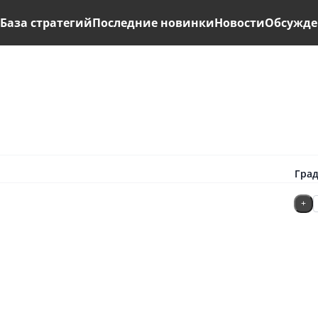
ь
База стратегий
Последние новинки
Новости
Обсужде
Гра
+