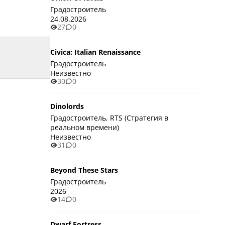
Градостроитель
24.08.2026
27
0
Civica: Italian Renaissance
Градостроитель
Неизвестно
30
0
Dinolords
Градостроитель, RTS (Стратегия в
реальном времени)
Неизвестно
31
0
Beyond These Stars
Градостроитель
2026
14
0
Dwarf Fortress