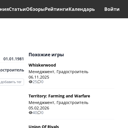
ния
Статьи
Обзоры
Рейтинги
Календарь
Войти
Похожие игры
01.01.1981
Whiskerwood
достроитель
Менеджмент, Градостроитель
06.11.2025
25
0
добавить тег
Territory: Farming and Warfare
Менеджмент, Градостроитель
05.02.2026
40
0
Union Of Rivals