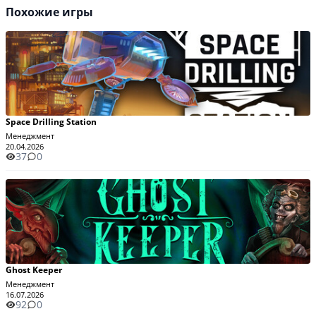
Похожие игры
Space Drilling Station
Менеджмент
20.04.2026
37
0
Ghost Keeper
Менеджмент
16.07.2026
92
0