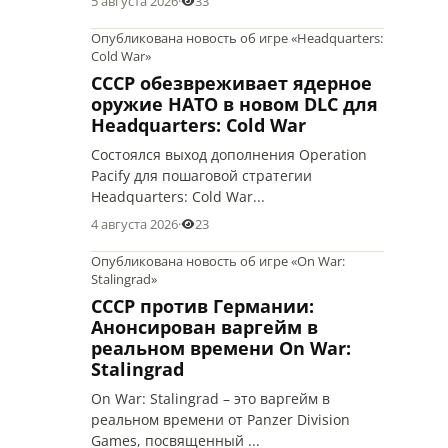
5 августа 2026
·
33
Опубликована новость об игре «Headquarters:
Cold War»
СССР обезвреживает ядерное
оружие НАТО в новом DLC для
Headquarters: Cold War
Состоялся выход дополнения Operation
Pacify для пошаговой стратегии
Headquarters: Cold War...
4 августа 2026
·
23
Опубликована новость об игре «On War:
Stalingrad»
СССР против Германии:
Анонсирован варгейм в
реальном времени On War:
Stalingrad
On War: Stalingrad – это варгейм в
реальном времени от Panzer Division
Games, посвященный ...