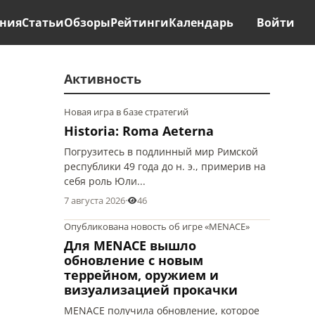
ния
Статьи
Обзоры
Рейтинги
Календарь
Войти
Активность
Новая игра в базе стратегий
Historia: Roma Aeterna
Погрузитесь в подлинный мир Римской
республики 49 года до н. э., примерив на
себя роль Юли...
7 августа 2026
·
46
Опубликована новость об игре «MENACE»
Для MENACE вышло
обновление с новым
террейном, оружием и
визуализацией прокачки
MENACE получила обновление, которое