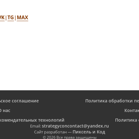
VK
TG
MAX
|
|
ьское соглашение
Политика обработки п
О нас
Конта
комендательных технологий
Политика 
strategyconcontact@yandex.ru
Email:
Пиксель и Код
Сайт разработан —
© 2026 Все права защищены