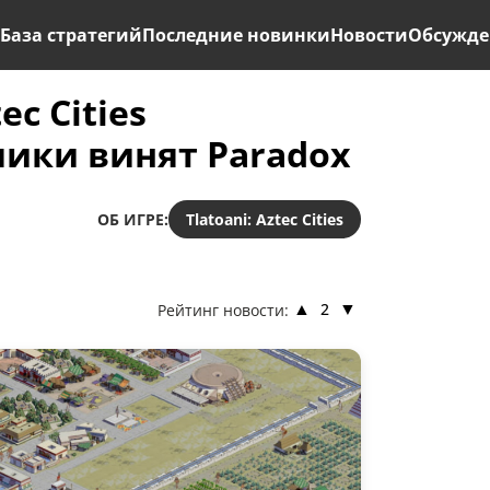
ь
База стратегий
Последние новинки
Новости
Обсужде
ec Cities
чики винят Paradox
ОБ ИГРЕ:
Tlatoani: Aztec Cities
2
Рейтинг новости:
▲
▼