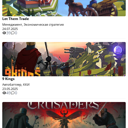
Let Them Trade
Менеджмент, Экономическая стратегия
24.07.2025
39
0
9 Kings
Автобаттлер, ККИ
23.05.2025
49
0