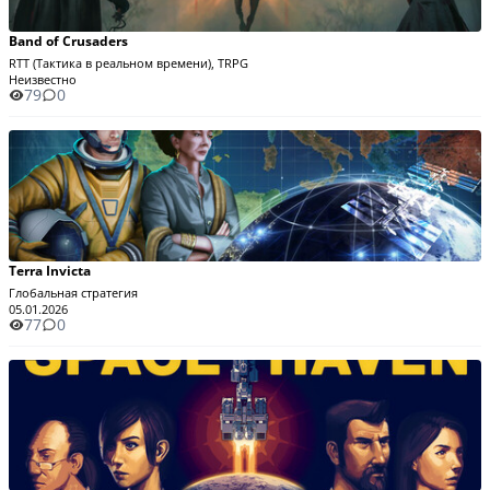
Band of Crusaders
RTT (Тактика в реальном времени), TRPG
Неизвестно
79
0
Terra Invicta
Глобальная стратегия
05.01.2026
77
0