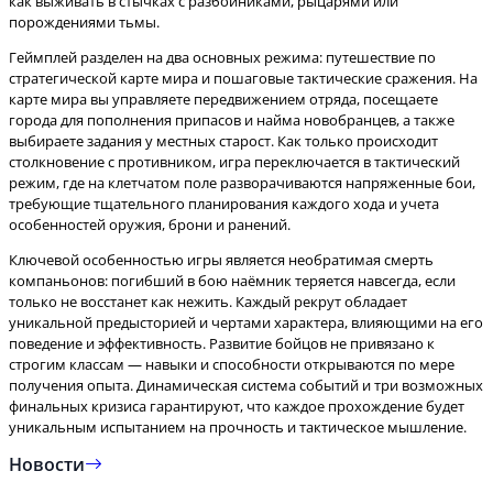
как выживать в стычках с разбойниками, рыцарями или
Геймплей разделен на два основных режима: путешествие по
стратегической карте мира и пошаговые тактические сражения. На
карте мира вы управляете передвижением отряда, посещаете
города для пополнения припасов и найма новобранцев, а также
выбираете задания у местных старост. Как только происходит
столкновение с противником, игра переключается в тактический
режим, где на клетчатом поле разворачиваются напряженные бои,
требующие тщательного планирования каждого хода и учета
Ключевой особенностью игры является необратимая смерть
компаньонов: погибший в бою наёмник теряется навсегда, если
только не восстанет как нежить. Каждый рекрут обладает
уникальной предысторией и чертами характера, влияющими на его
поведение и эффективность. Развитие бойцов не привязано к
строгим классам — навыки и способности открываются по мере
получения опыта. Динамическая система событий и три возможных
финальных кризиса гарантируют, что каждое прохождение будет
уникальным испытанием на прочность и тактическое мышление.
Новости