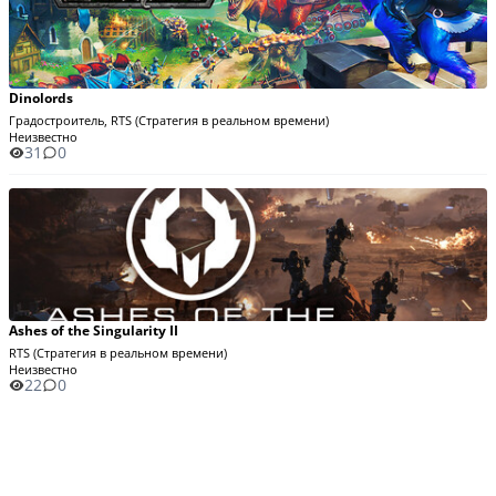
Dinolords
Градостроитель, RTS (Стратегия в реальном времени)
Неизвестно
31
0
Ashes of the Singularity II
RTS (Стратегия в реальном времени)
Неизвестно
22
0