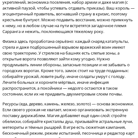
укреплений, экономика поселения, набор армии и даже магия (с
активной паузой, чтобы успевать отдавать приказы). Ваш король —
эгоцентричный правитель, вогнавший страну в кризис, поэтому
крестьяне бунтуют. Можно подавить восстание, можно примкнуть
к нему, но в любом случае на пути встретятся загадочное племя
Физика здесь проработана серьёзно: каждый снаряд катапульты,
стрела и даже подброшенный взрывом вражеский воин имеют
свою траекторию. У стрелков на башнях есть слепые зоны, а
открытые ворота позволяют зайти кому угодно. Нужно
продумывать линии обороны, запасные позиции и не забывать о
городских воротах. Кроме того, замок стоит на труде подданных:
собирайте урожай, ловите рыбу, иначе солдаты умрут с голоду.
Лечите больных и хороните мёртвых, иначе инфекция
распространится, а покойники — недолго остаются в таком
Ресурсы (еда, дерево, камень, железо, золото) — основа экономики.
Если своего урожая не хватает, можно организовать экстренную
поставку дирижаблем. Магия добавляет ещё один слой: стройте
обелиски, собирайте кристаллы душ, призывайте астральные лучи,
метеориты и тёмных рыцарей. В игре есть сюжетная кампания,
бесконечный режим, режим испытаний, песочница и редактор карт