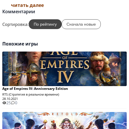
читать далее
Комментарии
Сортировка:
По рейтингу
Сначала новые
Похожие игры
Age of Empires IV: Anniversary Edition
RTS (Стратегия в реальном времени)
28.10.2021
25
0