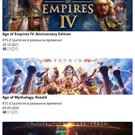
Age of Empires IV: Anniversary Edition
RTS (Стратегия в реальном времени)
28.10.2021
25
0
Age of Mythology: Retold
RTS (Стратегия в реальном времени)
04.09.2024
31
0