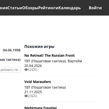
ния
Статьи
Обзоры
Рейтинги
Календарь
Войти
Похожие игры
04.06.1998
No Retreat! The Russian Front
ая тактика)
TBT (Пошаговая тактика), Варгейм
20.04.2026
62
0
добавить тег
Void Marauders
TBT (Пошаговая тактика)
21.11.2025
23
0
Nightmare Frontier