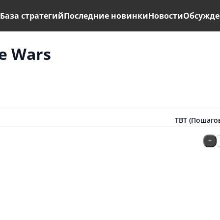
ь
База стратегий
Последние новинки
Новости
Обсужде
te Wars
TBT (Пошагов
+