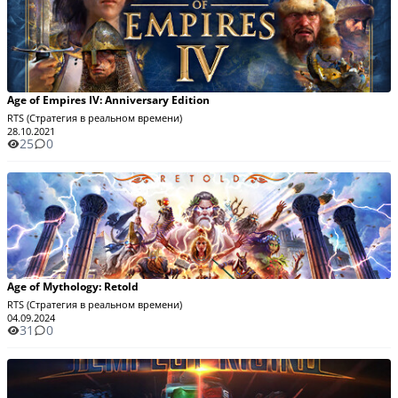
Age of Empires IV: Anniversary Edition
RTS (Стратегия в реальном времени)
28.10.2021
25
0
Age of Mythology: Retold
RTS (Стратегия в реальном времени)
04.09.2024
31
0