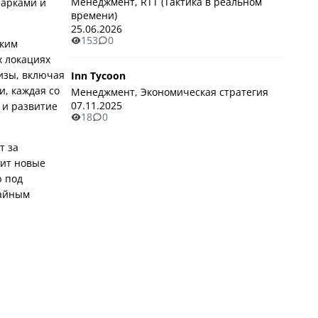
Менеджмент, RTT (Тактика в реальном
парками и
времени)
25.06.2026
153
0
ским
х локациях
изы, включая
Inn Tycoon
, каждая со
Менеджмент, Экономическая стратегия
07.11.2025
 и развитие
18
0
т за
дит новые
ю под
чайным