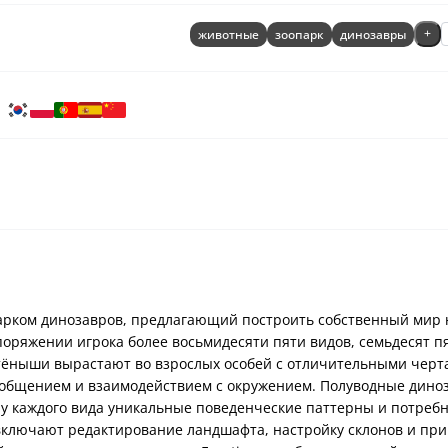
животные
зоопарк
динозавры
+
я парком динозавров, предлагающий построить собственный мир
поряжении игрока более восьмидесяти пяти видов, семьдесят п
етёныши вырастают во взрослых особей с отличительными черт
х общением и взаимодействием с окружением. Полуводные дино
 у каждого вида уникальные поведенческие паттерны и потребн
ключают редактирование ландшафта, настройку склонов и пр