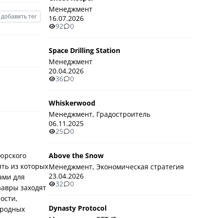
Менеджмент
добавить тег
16.07.2026
92
0
Space Drilling Station
Менеджмент
20.04.2026
36
0
Whiskerwood
Менеджмент, Градостроитель
06.11.2025
25
0
 юрского
Above the Snow
ять из которых
Менеджмент, Экономическая стратегия
23.04.2026
ами для
32
0
завры заходят
ости,
Dynasty Protocol
иродных