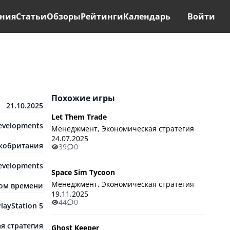
ния
Статьи
Обзоры
Рейтинги
Календарь
Войти
Похожие игры
21.10.2025
Let Them Trade
Developments
Менеджмент, Экономическая стратегия
24.07.2025
кобритания
39
0
Developments
Space Sim Tycoon
Менеджмент, Экономическая стратегия
ном времени
19.11.2025
44
0
layStation 5
я стратегия
Ghost Keeper