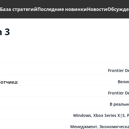
ь
База стратегий
Последние новинки
Новости
Обсужде
n 3
Frontier 
ботчика:
Вели
Frontier 
В реаль
Windows
,
Xbox Series X|S
,
P
Менеджмент
,
Экономическа