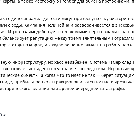
 карты, а также мастерскую Frontier для обмена постройками, 
ка с динозаврами, где гости могут прикоснуться к доисториче
ами с воды. Кампания нелинейна и разворачивается в знаковы
ония. Игрок взаимодействует со знакомыми персонажами франш
и балансирует репутацию между тремя влиятельными отраслями
торге от динозавров, и каждое решение влияет на работу парка
ную инфраструктуру, но хаос неизбежен. Система камер следи
 сдерживает инциденты и устраняет последствия. Игрок выво
тические объекты, а когда что-то идёт не так — берёт ситуаци
ом виде, прибыльностью аттракционов и готовностью к чрезвы
оисторического величия или ареной очередной катастрофы.
n 3
чил