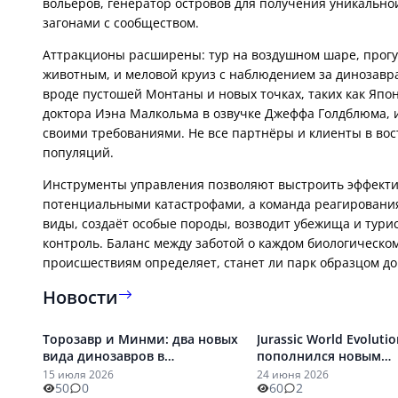
вольеров, генератор островов для получения уникальной
Аттракционы расширены: тур на воздушном шаре, прогул
животным, и меловой круиз с наблюдением за динозавр
вроде пустошей Монтаны и новых точках, таких как Яп
доктора Иэна Малкольма в озвучке Джеффа Голдблюма, 
своими требованиями. Не все партнёры и клиенты в вос
Инструменты управления позволяют выстроить эффектив
потенциальными катастрофами, а команда реагирования
виды, создаёт особые породы, возводит убежища и турис
контроль. Баланс между заботой о каждом биологическ
происшествиям определяет, станет ли парк образцом д
Новости
Торозавр и Минми: два новых
Jurassic World Evolutio
вида динозавров в
пополнился новым
бесплатном обновлении
дополнением и полу
15 июля 2026
24 июня 2026
50
0
60
2
Jurassic World Evolution 3
обновление 1.3