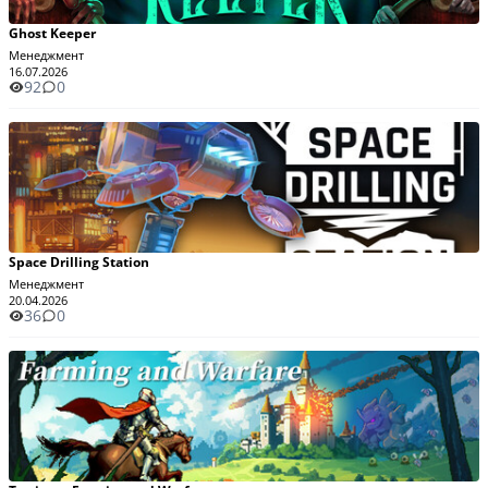
Ghost Keeper
Менеджмент
16.07.2026
92
0
Space Drilling Station
Менеджмент
20.04.2026
36
0