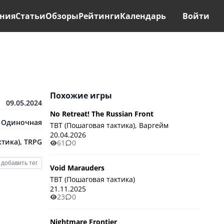
ния
Статьи
Обзоры
Рейтинги
Календарь
Войти
Похожие игры
09.05.2024
No Retreat! The Russian Front
Одиночная
TBT (Пошаговая тактика), Варгейм
20.04.2026
ктика)
,
TRPG
61
0
добавить тег
Void Marauders
TBT (Пошаговая тактика)
21.11.2025
23
0
Nightmare Frontier