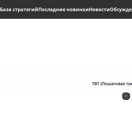
ь
База стратегий
Последние новинки
Новости
Обсужде
TBT (Пошаговая та
+