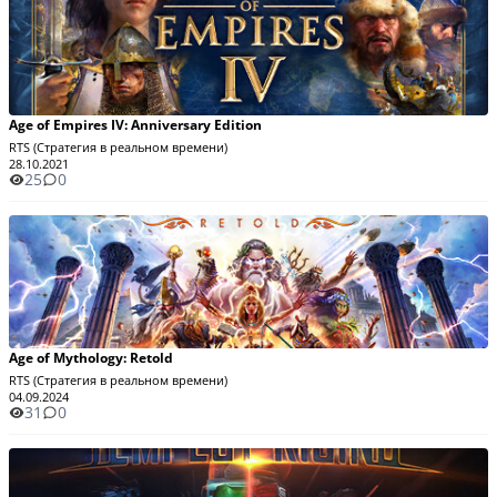
Age of Empires IV: Anniversary Edition
RTS (Стратегия в реальном времени)
28.10.2021
25
0
Age of Mythology: Retold
RTS (Стратегия в реальном времени)
04.09.2024
31
0