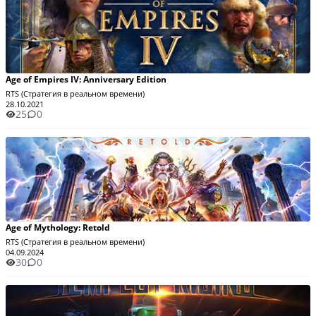
Age of Empires IV: Anniversary Edition
RTS (Стратегия в реальном времени)
28.10.2021
25
0
Age of Mythology: Retold
RTS (Стратегия в реальном времени)
04.09.2024
30
0