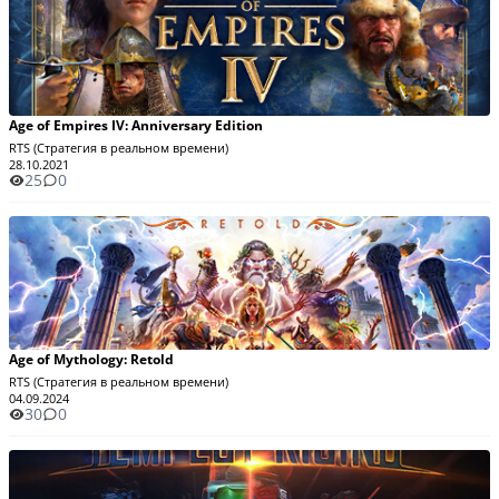
Age of Empires IV: Anniversary Edition
RTS (Стратегия в реальном времени)
28.10.2021
25
0
Age of Mythology: Retold
RTS (Стратегия в реальном времени)
04.09.2024
30
0