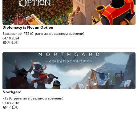
Diplomacy is Not an Option
Выживание, RTS (Стратегия в реальном времени)
04.10.2024
20
0
Northgard
RTS (Стратегия в реальном времени)
07.03.2018
14
0