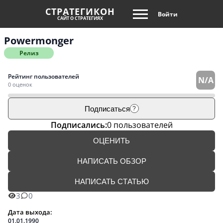
СТРАТЕГИКОН
Войти
САЙТ О СТРАТЕГИЯХ
Powermonger
Релиз
Рейтинг пользователей
N/A
0 оценок
Подписаться
?
Подписались:
0 пользователей
ОЦЕНИТЬ
НАПИСАТЬ ОБЗОР
НАПИСАТЬ СТАТЬЮ
3
0
Дата выхода:
01.01.1990