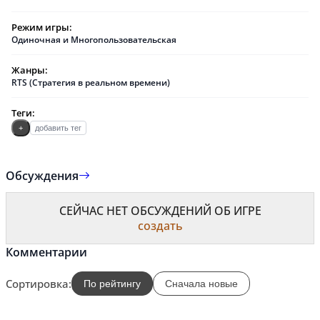
Режим игры:
Одиночная и Многопользовательская
Жанры:
RTS (Стратегия в реальном времени)
Теги:
+
добавить тег
Обсуждения
СЕЙЧАС НЕТ ОБСУЖДЕНИЙ ОБ ИГРЕ
создать
Комментарии
Сортировка:
По рейтингу
Сначала новые