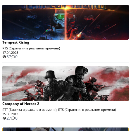
Tempest Rising
RTS (Стратегия в реальном времени)
17.04.2025
37
0
Company of Heroes 2
RTT (Тактика в реальном времени), RTS (Стратегия в реальном времени)
25.06.2013
27
0