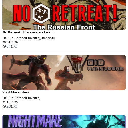
No Retreat! The Russian Front
TBT (Пошаговая тактика), Варгейм
20.04.2026
61
0
Void Marauders
TBT (Пошаговая тактика)
21.11.2025
23
0