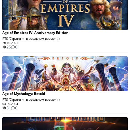
Age of Empires IV: Anniversary Edition
RTS (Стратегия в реальном времени)
28.10.2021
25
0
Age of Mythology: Retold
RTS (Стратегия в реальном времени)
04.09.2024
31
0