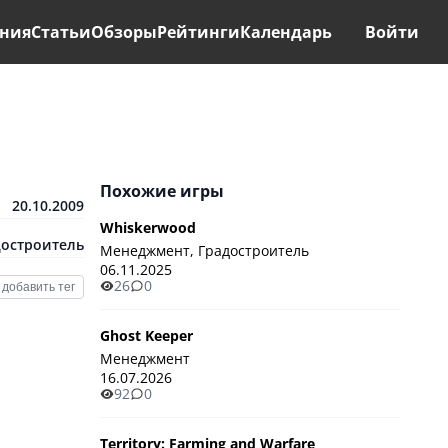
ния
Статьи
Обзоры
Рейтинги
Календарь
Войти
Похожие игры
20.10.2009
Whiskerwood
достроитель
Менеджмент, Градостроитель
06.11.2025
26
0
добавить тег
Ghost Keeper
Менеджмент
16.07.2026
92
0
Territory: Farming and Warfare