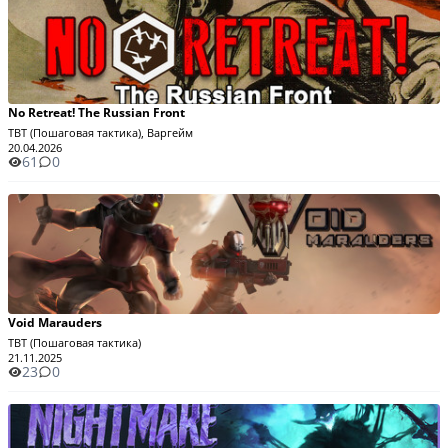
No Retreat! The Russian Front
TBT (Пошаговая тактика), Варгейм
20.04.2026
61
0
Void Marauders
TBT (Пошаговая тактика)
21.11.2025
23
0