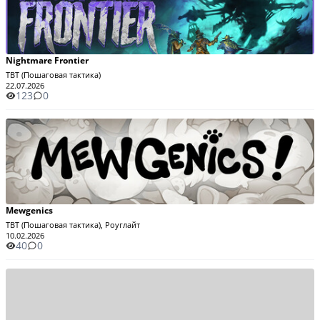
Nightmare Frontier
TBT (Пошаговая тактика)
22.07.2026
123
0
Mewgenics
TBT (Пошаговая тактика), Роуглайт
10.02.2026
40
0