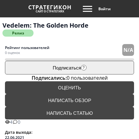
СТРАТЕГИКОН
Войти
САЙТ О СТРАТЕГИЯХ
Vedelem: The Golden Horde
Релиз
Рейтинг пользователей
N/A
0 оценок
Подписаться
?
Подписались:
0 пользователей
ОЦЕНИТЬ
НАПИСАТЬ ОБЗОР
НАПИСАТЬ СТАТЬЮ
4
0
Дата выхода:
22.06.2021