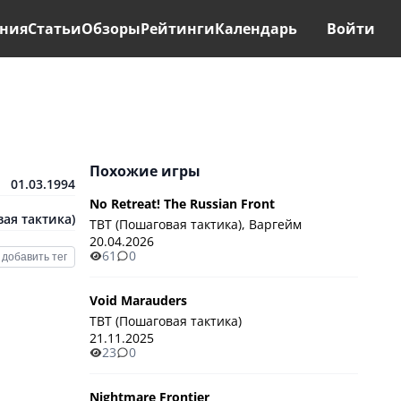
ния
Статьи
Обзоры
Рейтинги
Календарь
Войти
Похожие игры
01.03.1994
No Retreat! The Russian Front
ая тактика)
TBT (Пошаговая тактика), Варгейм
20.04.2026
61
0
добавить тег
Void Marauders
TBT (Пошаговая тактика)
21.11.2025
23
0
Nightmare Frontier