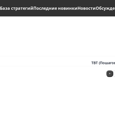
ь
База стратегий
Последние новинки
Новости
Обсужде
TBT (Пошагов
+