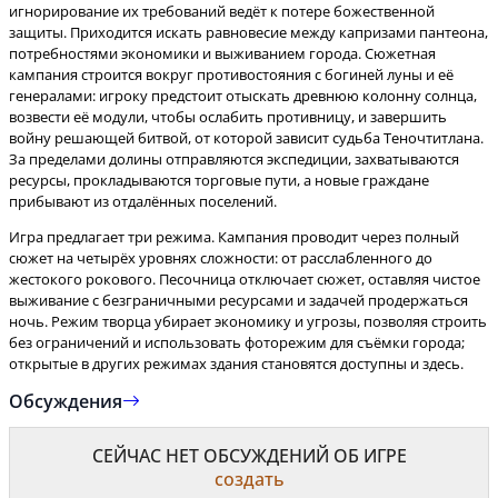
игнорирование их требований ведёт к потере божественной
защиты. Приходится искать равновесие между капризами пантеона,
потребностями экономики и выживанием города. Сюжетная
кампания строится вокруг противостояния с богиней луны и её
генералами: игроку предстоит отыскать древнюю колонну солнца,
возвести её модули, чтобы ослабить противницу, и завершить
войну решающей битвой, от которой зависит судьба Теночтитлана.
За пределами долины отправляются экспедиции, захватываются
ресурсы, прокладываются торговые пути, а новые граждане
Игра предлагает три режима. Кампания проводит через полный
сюжет на четырёх уровнях сложности: от расслабленного до
жестокого рокового. Песочница отключает сюжет, оставляя чистое
выживание с безграничными ресурсами и задачей продержаться
ночь. Режим творца убирает экономику и угрозы, позволяя строить
без ограничений и использовать фоторежим для съёмки города;
открытые в других режимах здания становятся доступны и здесь.
Обсуждения
СЕЙЧАС НЕТ ОБСУЖДЕНИЙ ОБ ИГРЕ
создать