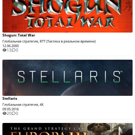
Shogun: Total War
Глобальная стратегия, RTT (Тактика в реальном времени)
12.06.2000
13
0
Stellaris
Глобальная стратегия, 4X
09.05.2016
20
0