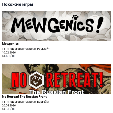
Похожие игры
Mewgenics
TBT (Пошаговая тактика), Роуглайт
10.02.2026
40
0
No Retreat! The Russian Front
TBT (Пошаговая тактика), Варгейм
20.04.2026
61
0