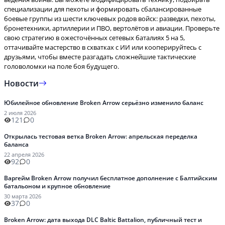
специализации для пехоты и формировать сбалансированные
боевые группы из шести ключевых родов войск: разведки, пехоты,
бронетехники, артиллерии и ПВО, вертолётов и авиации. Проверьте
свою стратегию в ожесточённых сетевых баталиях 5 на 5,
оттачивайте мастерство в схватках с ИИ или кооперируйтесь с
друзьями, чтобы вместе разгадать сложнейшие тактические
головоломки на поле боя будущего.
Новости
Юбилейное обновление Broken Arrow серьёзно изменило баланс
2 июля 2026
121
0
Открылась тестовая ветка Broken Arrow: апрельская переделка
баланса
22 апреля 2026
92
0
Варгейм Broken Arrow получил бесплатное дополнение с Балтийским
батальоном и крупное обновление
30 марта 2026
37
0
Broken Arrow: дата выхода DLC Baltic Battalion, публичный тест и