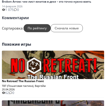
Broken Arrow: чек-лист юнитов в деке – это точно нужно взять
14 февраля 2026
1 075
0
Комментарии
Сортировка:
По рейтингу
Сначала новые
Похожие игры
No Retreat! The Russian Front
TBT (Пошаговая тактика), Варгейм
20.04.2026
62
0