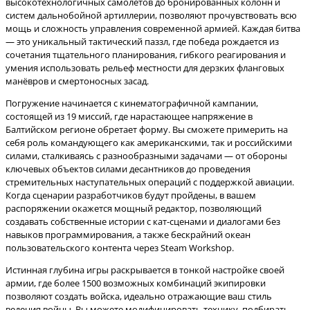
высокотехнологичных самолётов до бронированных колонн и
систем дальнобойной артиллерии, позволяют прочувствовать всю
мощь и сложность управления современной армией. Каждая битва
— это уникальный тактический паззл, где победа рождается из
сочетания тщательного планирования, гибкого реагирования и
умения использовать рельеф местности для дерзких фланговых
Погружение начинается с кинематографичной кампании,
состоящей из 19 миссий, где нарастающее напряжение в
Балтийском регионе обретает форму. Вы сможете примерить на
себя роль командующего как американскими, так и российскими
силами, сталкиваясь с разнообразными задачами — от обороны
ключевых объектов силами десантников до проведения
стремительных наступательных операций с поддержкой авиации.
Когда сценарии разработчиков будут пройдены, в вашем
распоряжении окажется мощный редактор, позволяющий
создавать собственные истории с кат-сценами и диалогами без
навыков программирования, а также бескрайний океан
Истинная глубина игры раскрывается в тонкой настройке своей
армии, где более 1500 возможных комбинаций экипировки
позволяют создать войска, идеально отражающие ваш стиль
ведения войны. Вы можете модифицировать технику, подбирать