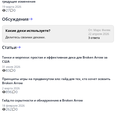
грядущие изменения
19 марта 2026
27
0
Обсуждения
От: Марк Филяк
Какие деки используете?
22 апреля 2026
Делитесь своими деками.
3 ответа
Статьи
Танки и морпехи: простая и эффективная дека для Broken Arrow за
США
31 июля 2026
83
0
Принципы игры на продвинутом эло: гайд для тех, кто хочет освоить
Broken Arrow
2 марта 2026
896
0
Гайд по скрытности и обнаружению в Broken Arrow
18 февраля 2026
262
0