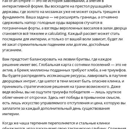
Fall of an Empire — это не история завоеваний, а элегия в
интерактивной форме. Вы восходите на престол рушащейся
державы, где золото на мозаиках уже не может скрыть трещин в
фундаменте. Ваша задача — не расширять границы, а отчаянно
сдерживать напор: голодные орды варваров стучатся в
пограничные форты, а взгляды вероломных вассалов в залах дворца
становятся всё тяжелее и calculating. Каждый рассвет может стать
последним для империи, и только от вашей воли зависит, будет ли
её закат стремительным падением или долгим, достойным
Вам предстоит балансировать на лезвии бритвы, где каждое
решение имеет вес. Глобальная карта с сотнями поселений — это не
актив, а бремя; миллионы подданных требуют хлеба, а не триумфов.
Вы будете распределять иссякающие ресурсы, лавировать в паутине
дворцовых интриг, где шепот в тени может быть опаснее клинка, и
принимать стратегические решения на грани возможного. Даже
ведя войны, вы не ощутите триумфа победителя — лишь хрупкое
облегчение от отсрочки. Здесь нет победы в привычном смысле,
есть лишь искусство управляемого отступления и цена, которую вы
заплатите за каждый дополнительный день существования
Когда же чаша терпения переполняется и стальные клинки
обнажаются, игра раскрывает свою тактическую глубину. Сражения