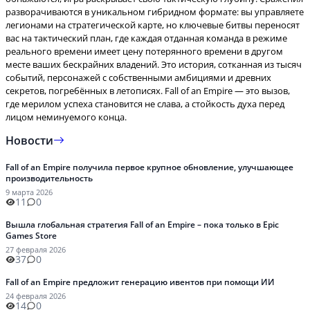
разворачиваются в уникальном гибридном формате: вы управляете
легионами на стратегической карте, но ключевые битвы переносят
вас на тактический план, где каждая отданная команда в режиме
реального времени имеет цену потерянного времени в другом
месте ваших бескрайних владений. Это история, сотканная из тысяч
событий, персонажей с собственными амбициями и древних
секретов, погребённых в летописях. Fall of an Empire — это вызов,
где мерилом успеха становится не слава, а стойкость духа перед
лицом неминуемого конца.
Новости
Fall of an Empire получила первое крупное обновление, улучшающее
производительность
9 марта 2026
11
0
Вышла глобальная стратегия Fall of an Empire – пока только в Epic
Games Store
27 февраля 2026
37
0
Fall of an Empire предложит генерацию ивентов при помощи ИИ
24 февраля 2026
14
0